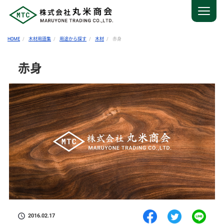
HOME
木材用語集
用途から探す
木材
赤身
赤身
2016.02.17