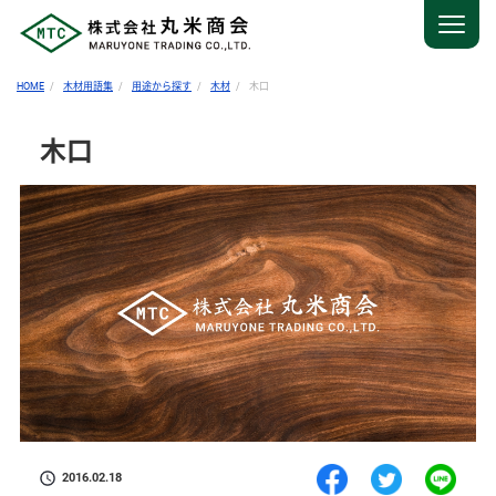
HOME
木材用語集
用途から探す
木材
木口
木口
2016.02.18