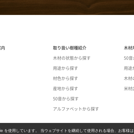
案内
取り扱い樹種紹介
木材
木材の状態から探す
50
用途から探す
用途
材色から探す
木材
産地から探す
米材
50音から探す
アルファベットから探す
ie を使用しています。 当ウェブサイトを継続して使用される場合、お客様はC