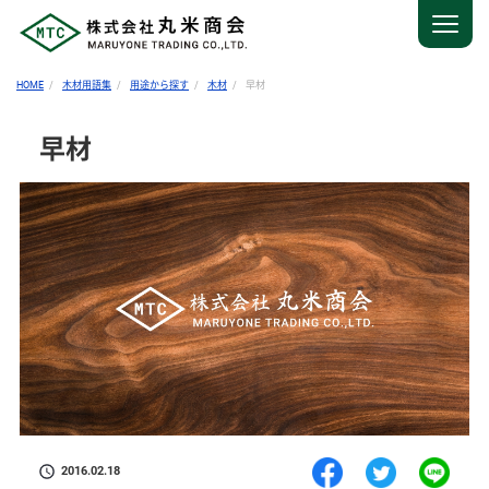
HOME
木材用語集
用途から探す
木材
早材
早材
2016.02.18