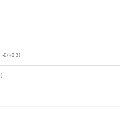
-0/+0.3）
0）