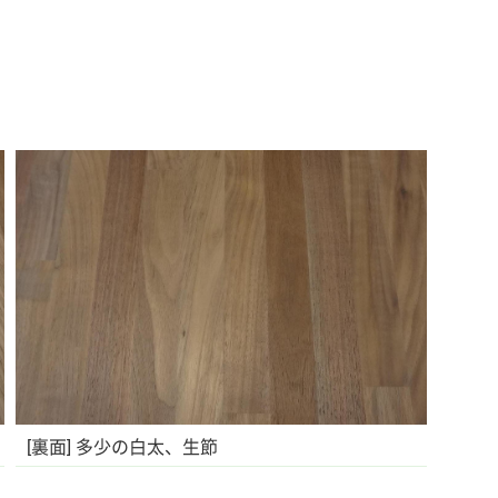
[裏面] 多少の白太、生節