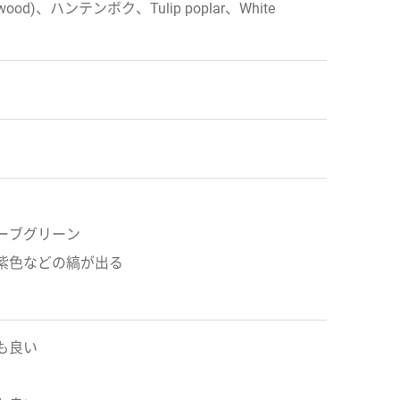
od)、ハンテンボク、Tulip poplar、White
ーブグリーン
紫色などの縞が出る
も良い