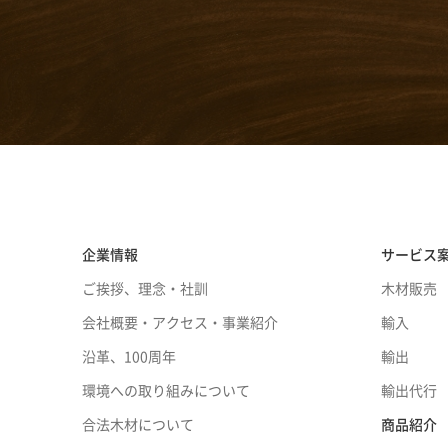
企業情報
サービス
ご挨拶、理念・社訓
木材販売
会社概要・アクセス・事業紹介
輸入
沿革、100周年
輸出
環境への取り組みについて
輸出代行
合法木材について
商品紹介