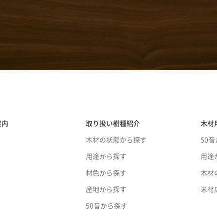
案内
取り扱い樹種紹介
木材
木材の状態から探す
50
用途から探す
用途
材色から探す
木材
産地から探す
米材
50音から探す