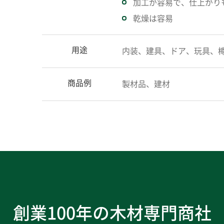
加工が容易で、仕上がり
乾燥は容易
用途
内装、建具、ドア、玩具、
商品例
製材品、建材
創業100年の木材専門商社