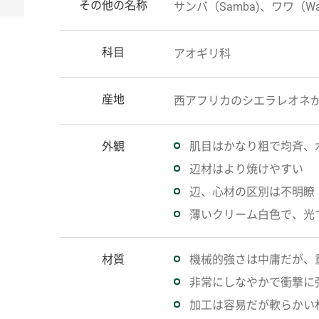
その他の名称
サンバ（Samba)、ワワ（Wawa
科目
アオギリ科
産地
西アフリカのシエラレオネ
外観
肌目はかなり粗で均斉、
辺材はより焼けやすい
辺、心材の区別は不明瞭
薄いクリーム白色で、光
材質
機械的強さは中庸だが、
非常にしなやかで衝撃に
加工は容易だが軟らかい