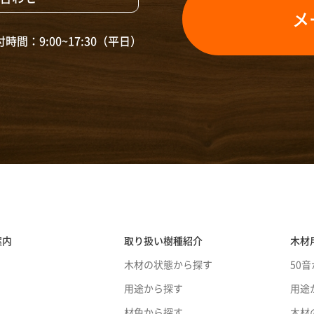
メ
時間：9:00~17:30（平日）
案内
取り扱い樹種紹介
木材
木材の状態から探す
50
用途から探す
用途
材色から探す
木材