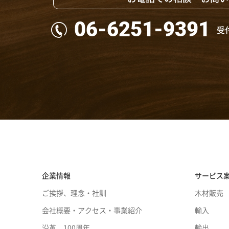
06-6251-9391
受付
企業情報
サービス
ご挨拶、理念・社訓
木材販売
会社概要・アクセス・事業紹介
輸入
沿革、100周年
輸出