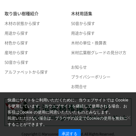
取り扱い樹種紹介
木材用語集
木材の状態から探す
50音から探す
用途から探す
用途から探す
材色から探す
木材の単位・換算表
産地から探す
米材広葉樹グレードの見分け方
50音から探す
お知らせ
アルファベットから探す
プライバシーポリシー
お問合せ
快適にサイトをご利用いただくために、当ウェブサイトでは Cookie
を使用しています。 当ウェブサイトを継続して使用される場合、お
客様はCookie の使用に同意いただいたものとみなします。
同意いただけない場合は、ブラウザの設定でCookieの使用を無効に
することができます。
承諾する
Copyright Ⓒ Maruyone Trading Co.,Ltd. All Rights Reserved.