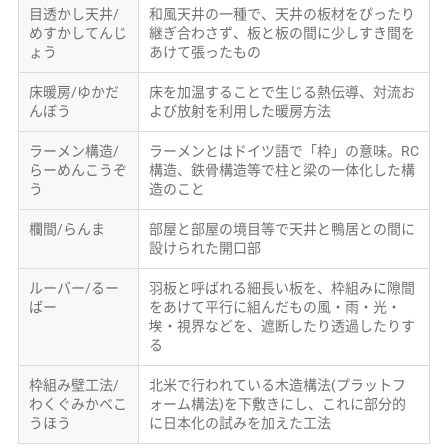
目透かし天井/
和風天井の一種で、天井の板材をぴったり
めすかしてんじ
継ぎ合わさず、板と板の間に少しすき間を
ょう
あけて張ったもの
床暖房/ゆかだ
床を加温することで生じる熱伝導、対流お
んぼう
よび放射を利用した暖房方法
ラーメン構造/
ラーメンとはドイツ語で「枠」の意味。RC
らーめんこうぞ
構造、鉄骨構造等で柱と梁の一体化した構
う
造のこと
欄間/らんま
部屋と部屋の境目等で天井と鴨居との間に
設けられた開口部
ルーバー/るー
羽板と呼ばれる細長い板を、枠組みに隙間
ばー
をあけて平行に組んだもの風・雨・光・
埃・視界などを、遮断したり透過したりす
る
枠組み壁工法/
北米で行われている木造構法(プラットフ
わくぐみかべこ
ォーム構法)を下敷きにし、これに部分的
うほう
に日本化の試みを加えた工法