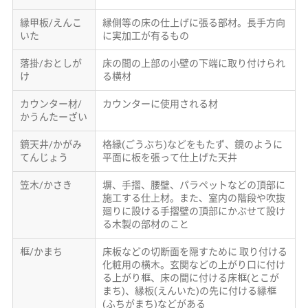
縁甲板/えんこ
縁側等の床の仕上げに張る部材。長手方向
いた
に実加工が有るもの
落掛/おとしが
床の間の上部の小壁の下端に取り付けられ
け
る横材
カウンター材/
カウンターに使用される材
かうんたーざい
鏡天井/かがみ
格縁(ごうぶち)などをもたず、鏡のように
てんじょう
平面に板を張って仕上げた天井
笠木/かさき
塀、手摺、腰壁、パラペットなどの頂部に
施工する仕上材。また、室内の階段や吹抜
廻りに設ける手摺壁の頂部にかぶせて設け
る木製の部材のこと
框/かまち
床板などの切断面を隠すために 取り付ける
化粧用の横木。玄関などの上がり口に付け
る上がり框、床の間に付ける床框(とこが
まち)、縁板(えんいた)の先に付ける縁框
(ふちがまち)などがある