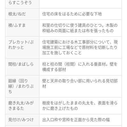
らすこうぞう
根太/ねだ
住宅の床をはるために必要な下地
襖/ふすま
和室の仕切りに使う建具のひとつ。木製の
枠組みの両面に紙または布を張ったもの
プレカット/ぷ
住宅建築における木工事部分について、現
れかっと
場施工前に工場などで原材料を切断したり
加工を施しておくこと
間柱/まばしら
柱と柱の間（柱間）に入れる垂直材。壁を
構成する部材
廻縁（回り
壁と天井の取り合い部に用いられる見切部
縁）/まわりぶ
材
ち
磨き丸太/みが
樹皮をはがしたままの丸太を、表面を滑ら
きまるた
かに磨き上げたもの
見付け/みつけ
出入口枠や窓枠を正面から見た際の幅