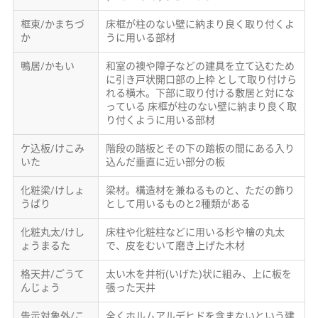
框束/かまちづ
床框が柱のない壁に納まり良く取り付くよ
か
うに用いる部材
鴨居/かもい
和室の襖や障子などの建具を立て込むため
に引き戸状開口部の上枠 として取り付けら
れる横木。下部に取り付ける敷居と対にな
っている 床框が柱のない壁に納まり良く取
り付くように用いる部材
ケ込板/けこみ
階段の踏板とその下の踏板の間にある入り
いた
込んだ垂直に近い部分の板
化粧梁/けしょ
梁材。構造材を兼ねるものと、ただの飾り
うばり
として用いるものと2種類がある
化粧丸太/けし
床柱や化粧柱などに用いる杉や檜の丸太
ょうまるた
で、皮をむいて磨き上げた木材
格天井/ごうて
太い木を井桁(いげた)状に組み、上に板を
んじょう
張った天井
告示対象外/こ
全くホルムアルデヒドを含まないという建