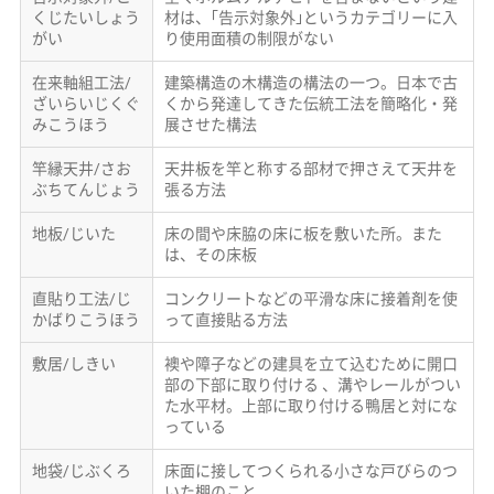
くじたいしょう
材は、｢告示対象外｣というカテゴリーに入
がい
り使用面積の制限がない
在来軸組工法/
建築構造の木構造の構法の一つ。日本で古
ざいらいじくぐ
くから発達してきた伝統工法を簡略化・発
みこうほう
展させた構法
竿縁天井/さお
天井板を竿と称する部材で押さえて天井を
ぶちてんじょう
張る方法
地板/じいた
床の間や床脇の床に板を敷いた所。また
は、その床板
直貼り工法/じ
コンクリートなどの平滑な床に接着剤を使
かばりこうほう
って直接貼る方法
敷居/しきい
襖や障子などの建具を立て込むために開口
部の下部に取り付ける 、溝やレールがつい
た水平材。上部に取り付ける鴨居と対にな
っている
地袋/じぶくろ
床面に接してつくられる小さな戸びらのつ
いた棚のこと