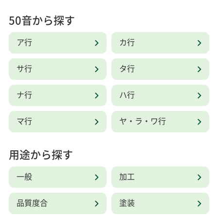
50音から探す
ア行
カ行
サ行
タ行
ナ行
ハ行
マ行
ヤ・ラ・ワ行
用途から探す
一般
加工
品質度合
塗装