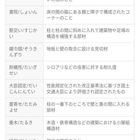
書院/しょいん
床の間の脇にある棚と障子で構成されたコ
ーナーのこと
筋交い/すじか
柱と柱の間に斜めに入れて建築物や足場の
い
構造を補強する部材
雑巾摺/ぞうき
地板と壁の取合に設ける見切材
んずり
耐蟻性/たいぎ
シロアリなどの虫害に対する耐久度
せい
大臣認定/だい
性能規定化された改正基準法に基づき国土
じんにんてい
交通大臣により評価され認定されたもの
畳寄せ/たたみ
柱の一番下のところで壁と畳の間に入れる
よせ
部材
垂木/たるき
木造・鉄骨構造などの建築における小屋組
構造材