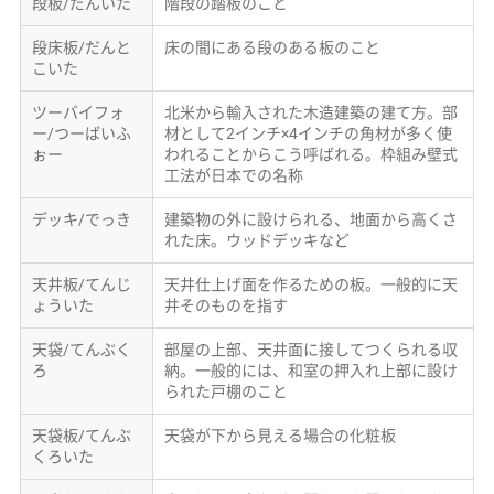
段板/だんいた
階段の踏板のこと
段床板/だんと
床の間にある段のある板のこと
こいた
ツーバイフォ
北米から輸入された木造建築の建て方。部
ー/つーばいふ
材として2インチ×4インチの角材が多く使
ぉー
われることからこう呼ばれる。枠組み壁式
工法が日本での名称
デッキ/でっき
建築物の外に設けられる、地面から高くさ
れた床。ウッドデッキなど
天井板/てんじ
天井仕上げ面を作るための板。一般的に天
ょういた
井そのものを指す
天袋/てんぶく
部屋の上部、天井面に接してつくられる収
ろ
納。一般的には、和室の押入れ上部に設け
られた戸棚のこと
天袋板/てんぶ
天袋が下から見える場合の化粧板
くろいた