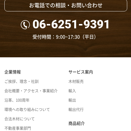
お電話での相談・お問い合わせ
06-6251-9391
受付時間：9:00~17:30（平日）
企業情報
サービス案内
ご挨拶、理念・社訓
木材販売
会社概要・アクセス・事業紹介
輸入
沿革、100周年
輸出
環境への取り組みについて
輸出代行
合法木材について
商品紹介
不動産事業部門