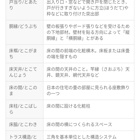
戸当り/とあた
出入り口・窓などで開き戸を閉じたとき、
り
戸が行きすぎないように方立(ほうだて)や
枠などに取り付けた突出部
胴縁/どうぶち
壁の板張りやボード張りなどを受けるため
の下地部材。壁材を貼る方向によって「縦
胴縁」と「横胴縁」とがある
床框/とこがま
床の間の前端の化粧横木。床板または床畳
ち
の端を隠すもの
床天井/とこて
床の間の天井のこと。竿縁（さおぶち）天
んじょう
井、鏡天井、網代天井など
床の間/とこの
日本の住宅の畳の部屋に見られる座敷飾り
ま
の一つ
床柱/とこばし
床の間に設ける化粧柱
ら
床脇/とこわき
床の間の横につくられるスペース
トラス構造/と
三角を基本単位とした構造システム