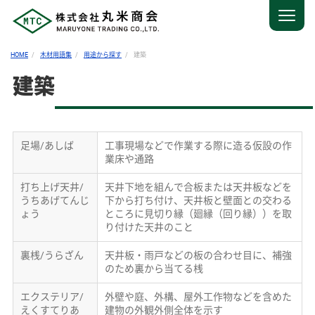
HOME
木材用語集
用途から探す
建築
建築
足場/あしば
工事現場などで作業する際に造る仮設の作
業床や通路
打ち上げ天井/
天井下地を組んで合板または天井板などを
うちあげてんじ
下から打ち付け、天井板と壁面との交わる
ょう
ところに見切り縁（廻縁（回り縁））を取
り付けた天井のこと
裏桟/うらざん
天井板・雨戸などの板の合わせ目に、補強
のため裏から当てる桟
エクステリア/
外壁や庭、外構、屋外工作物などを含めた
えくすてりあ
建物の外観外側全体を示す