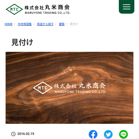
HOME
木材用語集
用途から探す
建築
見付け
見付け
2016.02.19