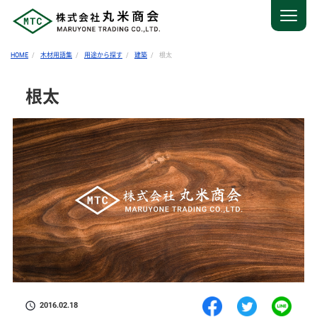
HOME
木材用語集
用途から探す
建築
根太
根太
2016.02.18